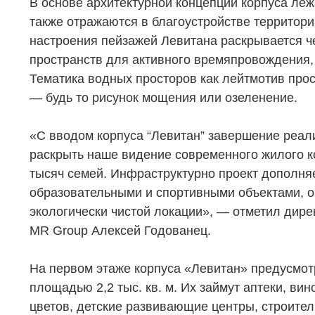
В основе архитектурной концепции корпуса леж
также отражаются в благоустройстве территор
настроения пейзажей Левитана раскрывается ч
пространств для активного времяпровождения,
Тематика водных просторов как лейтмотив про
— будь то рисунок мощения или озеленение.
«С вводом корпуса “Левитан” завершение реал
раскрыть наше видение современного жилого ко
тысяч семей. Инфраструктурно проект дополняе
образовательными и спортивными объектами, о
экологически чистой локации», — отметил дир
MR Group Алексей Годованец.
На первом этаже корпуса «Левитан» предусмо
площадью 2,2 тыс. кв. м. Их займут аптеки, ви
цветов, детские развивающие центры, строител