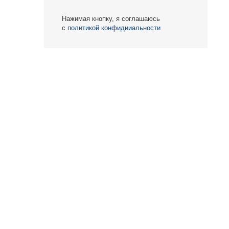
Нажимая кнопку, я соглашаюсь
с
политикой конфидииальности
О КОМПАНИИ
БЕСТ-Новострой
Награды
ий
Пресс-центр
Блог
Партнеры