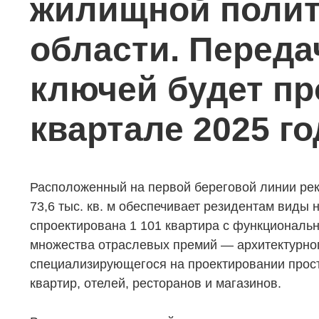
жилищной полит
области. Переда
ключей будет пр
квартале 2025 го
НЕДВИЖИМОСТЬ
ПОКУПА
Расположенный на первой береговой линии ре
73,6 тыс. кв. м обеспечивает резидентам виды
Новостройки
Акции
спроектирована 1 101 квартира с функционал
Коммерческая недвижимость
Ипотека
множества отраслевых премий — архитектурного 
Элитная недвижимость
Обмен к
специализирующегося на проектировании прост
квартир, отелей, ресторанов и магазинов.
Заявка на подбор квартиры
Докумен