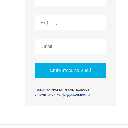
О КОМПАНИИ
Свяжитесь со мной
БЕСТ-Новострой
Награды
Нажимая кнопку, я соглашаюсь
с
политикой конфидииальности
ий
Пресс-центр
Блог
Партнеры