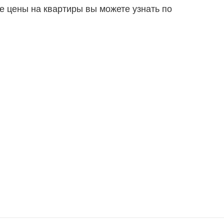
е цены на квартиры вы можете узнать по
ТЕЛЯМ
ЗАСТРОЙЩИКАМ
Консалтинг и аналитика
Управление продажами
вартир
Привлечение инвестиц
ты