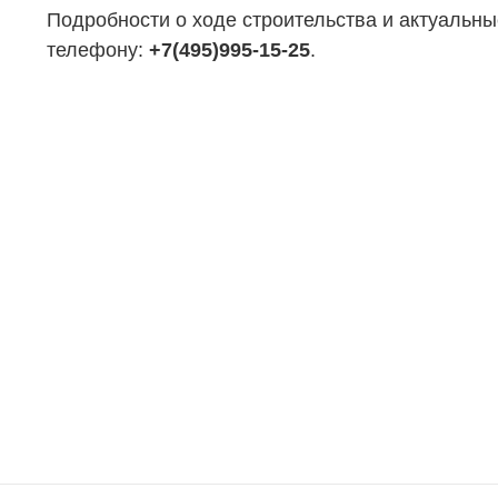
Подробности о ходе строительства и актуальны
телефону:
+7(495)995-15-25
.
НЕДВИЖИМОСТЬ
ПОКУПА
Новостройки
Акции
Коммерческая недвижимость
Ипотека
Элитная недвижимость
Обмен к
Заявка на подбор квартиры
Докумен