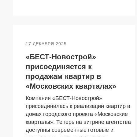
17 ДЕКАБРЯ 2025
«БЕСТ-Новострой»
присоединяется к
продажам квартир в
НЕДВИЖИМОСТЬ
ПОКУПА
«Московских кварталах»
Новостройки
Акции
Компания «БЕСТ-Новострой»
Коммерческая недвижимость
Ипотека
присоединилась к реализации квартир в
домах городского проекта «Московские
Элитная недвижимость
Обмен к
кварталы». Теперь на витрине агентства
Заявка на подбор квартиры
Докумен
доступны современные готовые и