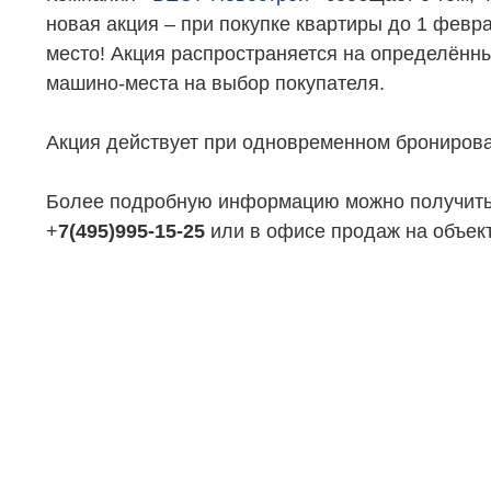
новая акция – при покупке квартиры до 1 февр
место! Акция распространяется на определённы
НЕДВИЖИМОСТЬ
ПОКУПА
машино-места на выбор покупателя.
Новостройки
Акции
Акция действует при одновременном бронирова
Коммерческая недвижимость
Ипотека
Элитная недвижимость
Обмен к
Более подробную информацию можно получить 
+
7(495)995-15-25
или в офисе продаж на объект
Заявка на подбор квартиры
Докумен