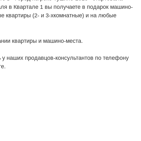
аля в Квартале 1 вы получаете в подарок машино-
е квартиры (2- и 3-хкомнатные) и на любые
ТЕЛЯМ
ЗАСТРОЙЩИКАМ
Консалтинг и аналитика
нии квартиры и машино-места.
Управление продажами
вартир
Привлечение инвестиц
у наших продавцов-консультантов по телефону
е.
ты