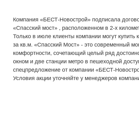
Компания «БЕСТ-Новострой» подписала догово
«Спасский мост» , расположенном в 2-х киломе
Только в июле клиенты компании могут купить к
за кв.м. «Спасский Мост» - это современный 
комфортности, сочетающий целый ряд достоинс
окном и две станции метро в пешеходной досту
спецпредложение от компании «БЕСТ-Новострой» 
Условия акции уточняйте у менеджеров компани
НЕДВИЖИМОСТЬ
ПОКУПА
Новостройки
Акции
Коммерческая недвижимость
Ипотека
Элитная недвижимость
Обмен к