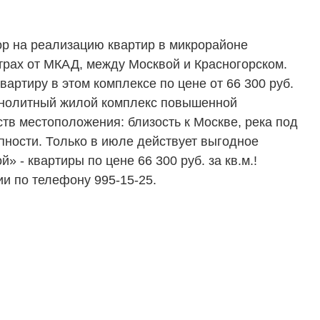
р на реализацию квартир в микрорайоне
трах от МКАД, между Москвой и Красногорском.
вартиру в этом комплексе по цене от 66 300 руб.
монолитный жилой комплекс повышенной
тв местоположения: близость к Москве, река под
пности. Только в июле действует выгодное
- квартиры по цене 66 300 руб. за кв.м.!
и по телефону 995-15-25.
ТЕЛЯМ
ЗАСТРОЙЩИКАМ
Консалтинг и аналитика
Управление продажами
вартир
Привлечение инвестиц