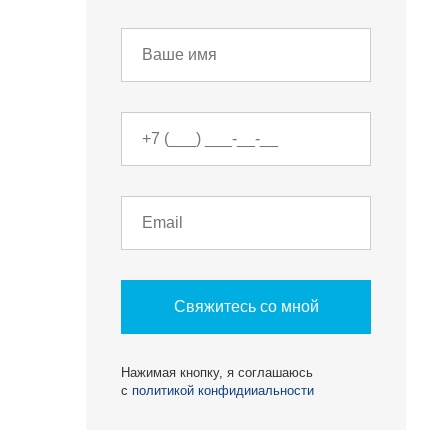
Свяжитесь со мной
О КОМПАНИИ
Нажимая кнопку, я соглашаюсь
БЕСТ-Новострой
с
политикой конфидииальности
Награды