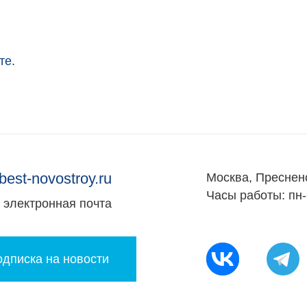
вартир
Привлечение инвестиц
ты
те
.
best-novostroy.ru
Москва, Преснен
Часы работы: пн-
электронная почта
дписка на новости