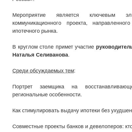
Мероприятие является ключевым элем
коммуникационного проекта, направленно
ипотечного рынка.
В круглом столе примет участие
руководител
Наталья Селиванова
.
Среди обсуждаемых тем
:
Портрет заемщика на восстанавливающе
региональные особенности.
НЕДВИЖИМОСТЬ
ПОКУПА
Как стимулировать выдачу ипотеки без ухудше
Новостройки
Акции
Коммерческая недвижимость
Ипотека
Совместные проекты банков и девелоперов: кто