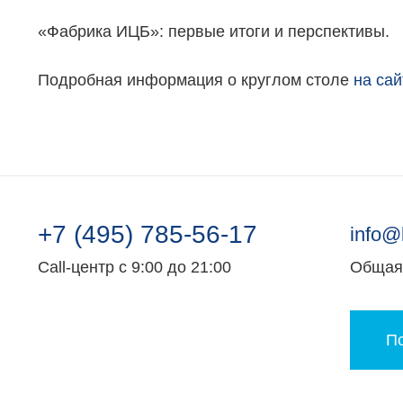
Элитная недвижимость
Обмен к
«Фабрика ИЦБ»: первые итоги и перспективы.
Заявка на подбор квартиры
Докумен
Подробная информация о круглом столе
на сай
+7 (495) 785-56-17
info@
Call-центр с 9:00 до 21:00
Общая 
По