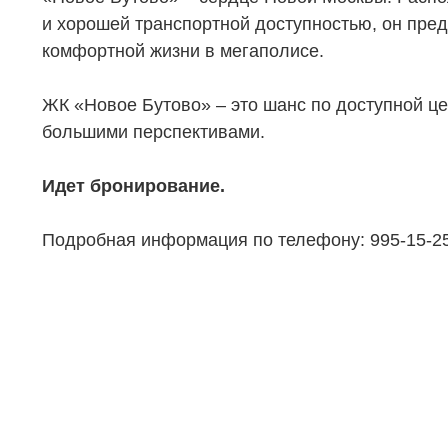
и хорошей транспортной доступностью, он пре
комфортной жизни в мегаполисе.
ЖК «Новое Бутово» – это шанс по доступной це
большими перспективами.
Идет бронирование.
Подробная информация по телефону: 995-15-2
НЕДВИЖИМОСТЬ
ПОКУПА
Новостройки
Акции
Коммерческая недвижимость
Ипотека
Элитная недвижимость
Обмен к
Заявка на подбор квартиры
Докумен