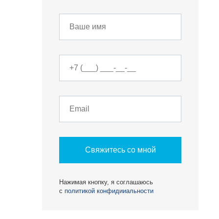
О КОМПАНИИ
БЕСТ-Новострой
Свяжитесь со мной
Награды
Нажимая кнопку, я соглашаюсь
ий
Пресс-центр
с
политикой конфидииальности
Блог