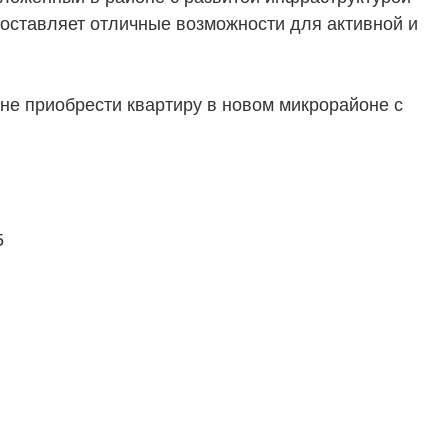
доставляет отличные возможности для активной и
не приобрести квартиру в новом микрорайоне с
5
ТЕЛЯМ
ЗАСТРОЙЩИКАМ
Консалтинг и аналитика
Управление продажами
вартир
Привлечение инвестиц
ты