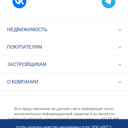
НЕДВИЖИМОСТЬ
ПОКУПАТЕЛЯМ
ЗАСТРОЙЩИКАМ
+7 (495) 785-56-17
Call-центр 24/7
О КОМПАНИИ
info@best-novostroy.ru
Общая электронная почта
Вся представленная на данном сайте информация носит
исключительно информационный характер и не является
публичной офертой, определяемой положениями ст. 437 ГК РФ.
Опубликованная на данном сайте информация может быть
Чтобы улучшить качество оказываемых услуг, ООО «БЕСТ-