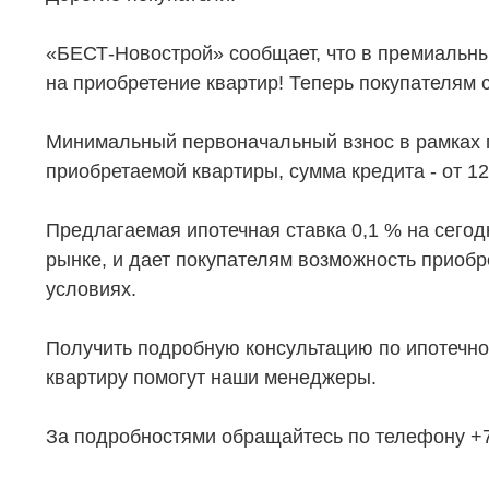
«БЕСТ-Новострой» сообщает, что в премиальны
НЕДВИЖИМОСТЬ
ПОКУПА
на приобретение квартир! Теперь покупателям 
Новостройки
Акции
Минимальный первоначальный взнос в рамках 
Коммерческая недвижимость
Ипотека
приобретаемой квартиры, сумма кредита - от 12
Элитная недвижимость
Обмен к
Предлагаемая ипотечная ставка 0,1 % на сегод
Заявка на подбор квартиры
Докумен
рынке, и дает покупателям возможность приобр
условиях.
Получить подробную консультацию по ипотечно
квартиру помогут наши менеджеры.
За подробностями обращайтесь по телефону +7 