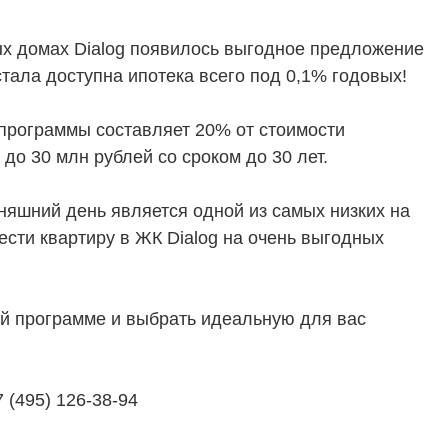
х домах Dialog появилось выгодное предложение
ТЕЛЯМ
ЗАСТРОЙЩИКАМ
стала доступна ипотека всего под 0,1% годовых!
Консалтинг и аналитика
программы составляет 20% от стоимости
Управление продажами
 до 30 млн рублей со сроком до 30 лет.
вартир
Привлечение инвестиц
няшний день является одной из самых низких на
ты
ести квартиру в ЖК Dialog на очень выгодных
й программе и выбрать идеальную для вас
(495) 126-38-94