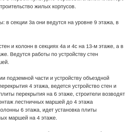
 строительство жилых корпусов.
: в секции 3а они ведутся на уровне 9 этажа, в
ТЕЛЯМ
ЗАСТРОЙЩИКАМ
ен и колонн в секциях 4а и 4с на 13-м этаже, а в
же. Ведутся работы по устройству стен
Консалтинг и аналитика
шей.
Управление продажами
ии подземной части и устройству объездной
вартир
Привлечение инвестиц
перекрытия 4 этажа, ведется устройство стен и
ты
 плиты перекрытия на 6 этаже, строители возводят
монтаж лестничных маршей до 4 этажа
колонны 6 этажа, идет установка плиты
ных маршей на 4 этаже.