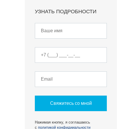
УЗНАТЬ ПОДРОБНОСТИ
О КОМПАНИИ
БЕСТ-Новострой
Награды
ий
Пресс-центр
Блог
Партнеры
Свяжитесь со мной
Вакансии
Контакты
Нажимая кнопку, я соглашаюсь
с
политикой конфидииальности