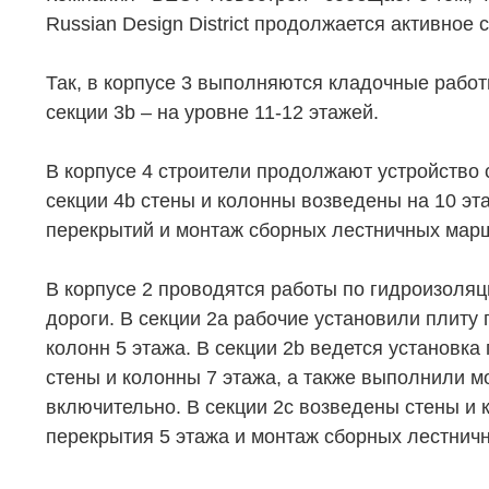
Russian Design District продолжается активное
Так, в корпусе 3 выполняются кладочные работы
секции 3b – на уровне 11-12 этажей.
НЕДВИЖИМОСТЬ
ПОКУПА
В корпусе 4 строители продолжают устройство ст
секции 4b стены и колонны возведены на 10 эта
Новостройки
Акции
перекрытий и монтаж сборных лестничных мар
Коммерческая недвижимость
Ипотека
В корпусе 2 проводятся работы по гидроизоляц
Элитная недвижимость
Обмен к
дороги. В секции 2а рабочие установили плиту 
Заявка на подбор квартиры
Докумен
колонн 5 этажа. В секции 2b ведется установка
стены и колонны 7 этажа, а также выполнили 
включительно. В секции 2с возведены стены и 
перекрытия 5 этажа и монтаж сборных лестнич