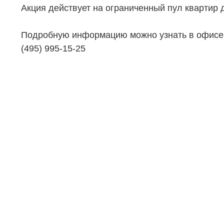
Акция действует на ограниченный пул квартир д
НЕДВИЖИМОСТЬ
ПОКУПА
Подробную информацию можно узнать в офисе 
Новостройки
Акции
(495) 995-15-25
Коммерческая недвижимость
Ипотека
Элитная недвижимость
Обмен к
Заявка на подбор квартиры
Докумен