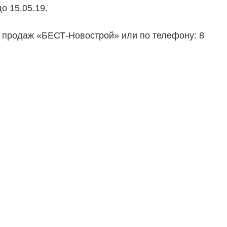
о 15.05.19.
ТЕЛЯМ
ЗАСТРОЙЩИКАМ
продаж «БЕСТ-Новострой» или по телефону: 8
Консалтинг и аналитика
Управление продажами
вартир
Привлечение инвестиц
ты