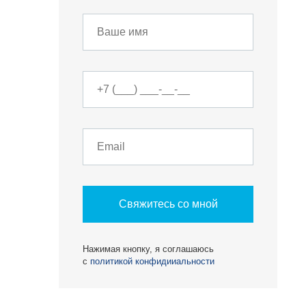
О КОМПАНИИ
БЕСТ-Новострой
Награды
ий
Пресс-центр
Блог
Партнеры
Вакансии
Контакты
Свяжитесь со мной
Нажимая кнопку, я соглашаюсь
с
политикой конфидииальности