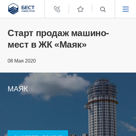
Бест
Новострой
НЕДВИЖИМОСТЬ
Старт продаж машино-
мест в ЖК «Маяк»
ПОКУПАТЕЛЯМ
08 Мая 2020
ЗАСТРОЙЩИКАМ
О КОМПАНИИ
МАЯК