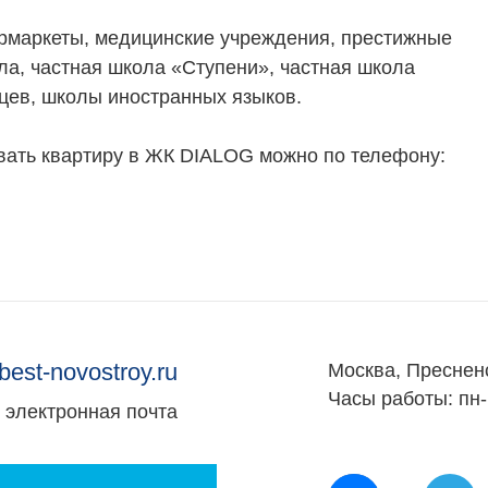
Управление продажами
ермаркеты, медицинские учреждения, престижные
вартир
Привлечение инвестиц
а, частная школа «Ступени», частная школа
ты
нцев, школы иностранных языков.
ать квартиру в ЖК DIALOG можно по телефону:
best-novostroy.ru
Москва, Преснен
Часы работы: пн-
электронная почта