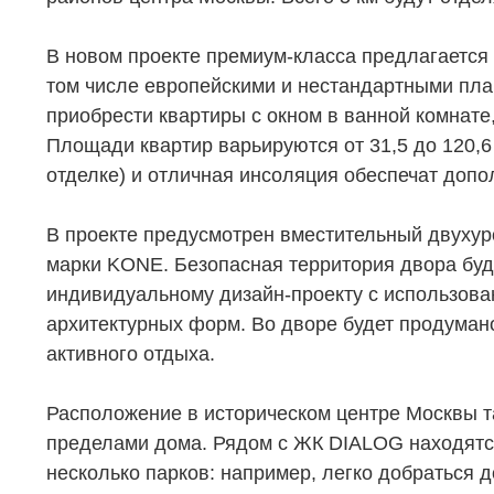
В новом проекте премиум-класса предлагается
том числе европейскими и нестандартными пл
приобрести квартиры с окном в ванной комнате,
Площади квартир варьируются от 31,5 до 120,6 
отделке) и отличная инсоляция обеспечат доп
В проекте предусмотрен вместительный двуху
марки KONE. Безопасная территория двора буде
индивидуальному дизайн-проекту с использов
архитектурных форм. Во дворе будет продумано
активного отдыха.
НЕДВИЖИМОСТЬ
ПОКУПА
Расположение в историческом центре Москвы та
пределами дома. Рядом с ЖК DIALOG находятся 
Новостройки
Акции
несколько парков: например, легко добраться 