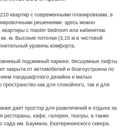
 210 квартир с современными планировками, в
анировочными решениями: здесь можно
 квартиры с master bedroom или кабинетом.
кв. м. Высокие потолки (3,15 м в чистовой
олнительный уровень комфорта.
ровневый подземный паркинг, бесшумные лифты
т закрыта от автомобилей и благоустроена по
анием ландшафтного дизайна и малых
 пространство как для спокойного, так и для
ТЕЛЯМ
ЗАСТРОЙЩИКАМ
кже дает простор для развлечений и отдыха за
рестораны, кафе, галереи, театры, а также
Консалтинг и аналитика
до сада им. Баумана, Екатерининского сквера.