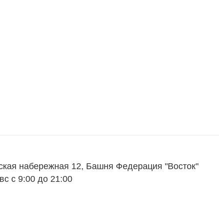
Награды
ий
Пресс-центр
Блог
Партнеры
Вакансии
Контакты
ская набережная 12, Башня Федерация "Восток"
вс с 9:00 до 21:00