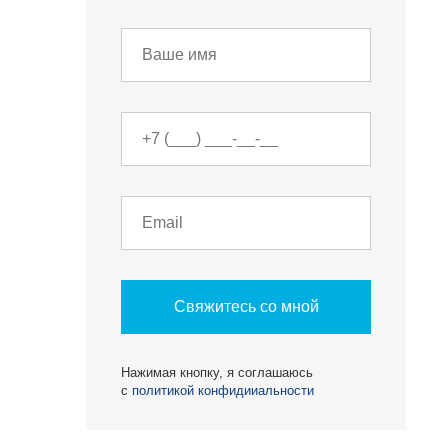
Свяжитесь со мной
О КОМПАНИИ
Нажимая кнопку, я соглашаюсь
с
политикой конфидииальности
БЕСТ-Новострой