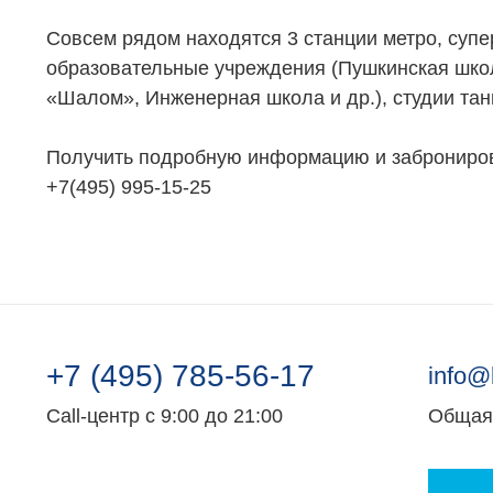
Коммерческая недвижимость
Ипотека
Совсем рядом находятся 3 станции метро, суп
Элитная недвижимость
Обмен к
образовательные учреждения (Пушкинская школ
Заявка на подбор квартиры
Докумен
«Шалом», Инженерная школа и др.), студии та
Получить подробную информацию и заброниров
+7(495) 995-15-25
+7 (495) 785-56-17
info@
Call-центр с 9:00 до 21:00
Общая 