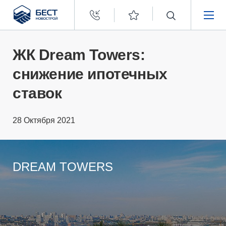
Бест
Новострой
НЕДВИЖИМОСТЬ
ЖК Dream Towers:
снижение ипотечных
ПОКУПАТЕЛЯМ
ставок
ЗАСТРОЙЩИКАМ
28 Октября 2021
О КОМПАНИИ
DREAM TOWERS