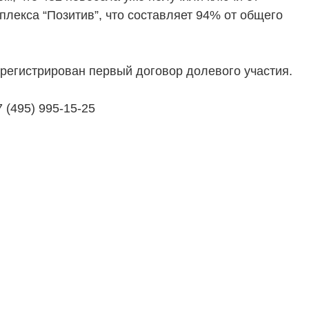
плекса “Позитив”, что составляет 94% от общего
ТЕЛЯМ
ЗАСТРОЙЩИКАМ
арегистрирован первый договор долевого участия.
Консалтинг и аналитика
Управление продажами
(495) 995-15-25
вартир
Привлечение инвестиц
ты