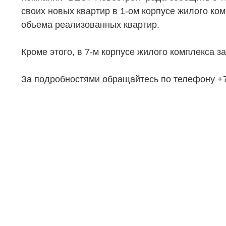
своих новых квартир в 1-ом корпусе жилого ком
объема реализованных квартир.
НЕДВИЖИМОСТЬ
ПОКУПА
Кроме этого, в 7-м корпусе жилого комплекса з
Новостройки
Акции
Коммерческая недвижимость
Ипотека
За подробностями обращайтесь по телефону +7 
Элитная недвижимость
Обмен к
Заявка на подбор квартиры
Докумен