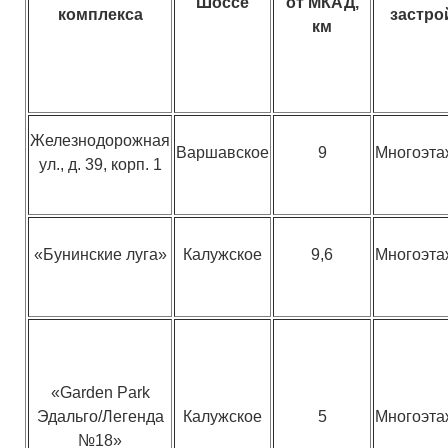
Шоссе
от МКАД,
комплекса
застро
км
Железнодорожная
Варшавское
9
Многоэт
ул., д. 39, корп. 1
«Бунинские луга»
Калужское
9,6
Многоэт
«Garden Park
Эдальго/Легенда
Калужское
5
Многоэт
№18»