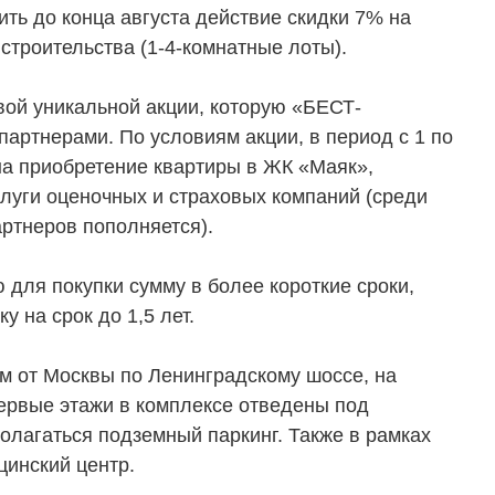
ть до конца августа действие скидки 7% на
строительства (1-4-комнатные лоты).
вой уникальной акции, которую «БЕСТ-
артнерами. По условиям акции, в период с 1 по
на приобретение квартиры в ЖК «Маяк»,
ТЕЛЯМ
ЗАСТРОЙЩИКАМ
слуги оценочных и страховых компаний (среди
Консалтинг и аналитика
артнеров пополняется).
Управление продажами
 для покупки сумму в более короткие сроки,
вартир
Привлечение инвестиц
 на срок до 1,5 лет.
ты
м от Москвы по Ленинградскому шоссе, на
Первые этажи в комплексе отведены под
олагаться подземный паркинг. Также в рамках
цинский центр.