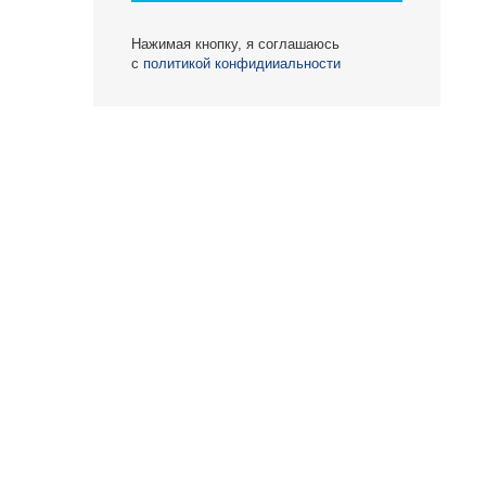
Нажимая кнопку, я соглашаюсь
с
политикой конфидииальности
О КОМПАНИИ
БЕСТ-Новострой
Награды
ий
Пресс-центр
Блог
Партнеры
Вакансии
Контакты