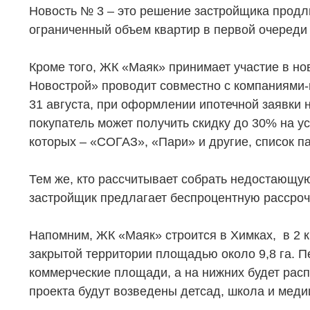
Новость № 3 – это решение застройщика продли
ограниченный объем квартир в первой очереди 
Кроме того, ЖК «Маяк» принимает участие в но
Новострой» проводит совместно с компаниями-п
31 августа, при оформлении ипотечной заявки 
НЕДВИЖИМОСТЬ
ПОКУПА
покупатель может получить скидку до 30% на у
Новостройки
Акции
которых – «СОГАЗ», «Пари» и другие, список п
Коммерческая недвижимость
Ипотека
Тем же, кто рассчитывает собрать недостающую
Элитная недвижимость
Обмен к
застройщик предлагает беспроцентную рассрочку
Заявка на подбор квартиры
Докумен
Напомним, ЖК «Маяк» строится в Химках, в 2 к
закрытой территории площадью около 9,8 га. 
коммерческие площади, а на нижних будет расп
проекта будут возведены детсад, школа и меди