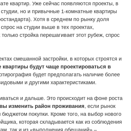
те квартир. Уже сейчас появляются проекты, в
 студии, но и привычные 1-комнатные квартиры
остандарта). Хотя в среднем по рынку доля
 спрос на студии выше в тех проектах,
 только стройка перешагивает этот рубеж, спрос
оектах смешанной застройки, в которых строятся и
 квартиры будут чаще проектироваться в
ТЕЛЯМ
ЗАСТРОЙЩИКАМ
артирография будет предполагать наличие более
видовыми и другими характеристиками.
Консалтинг и аналитика
Управление продажами
иваться и дальше. Это происходит на фоне роста
вартир
Привлечение инвестиц
овы изменить район проживания
, если рынок
бюджетом покупки. Кроме того, на выбор нового
ты
ойщика, которая складывается как из соблюдения
ам, так и из «выполнения обещаний» –