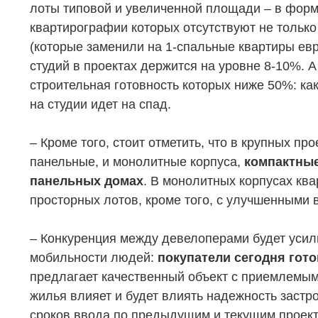
лоты типовой и увеличенной площади – в форма
квартирографии которых отсутствуют не только
(которые заменили на 1-спальные квартиры евр
студий в проектах держится на уровне 8-10%. А
строительная готовность которых ниже 50%: как
на студии идет на спад.
– Кроме того, стоит отметить, что в крупных пр
панельные, и монолитные корпуса,
компактные
НЕДВИЖИМОСТЬ
ПОКУПА
панельных домах
. В монолитных корпусах кв
просторных лотов, кроме того, с улучшенными 
Новостройки
Акции
Коммерческая недвижимость
Ипотека
– Конкуренция между девелоперами будет усил
Элитная недвижимость
Обмен к
мобильности людей:
покупатели сегодня гот
предлагает качественный объект с приемлемым 
Заявка на подбор квартиры
Докумен
жилья влияет и будет влиять надежность застр
сроков ввода по предыдущим и текущим проект