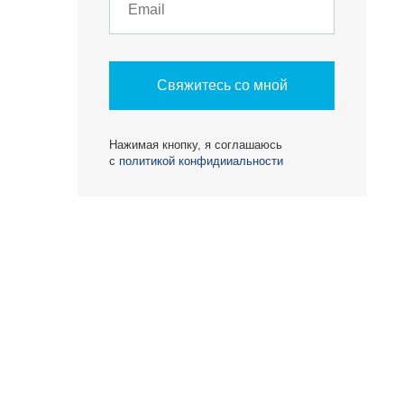
О КОМПАНИИ
Свяжитесь со мной
БЕСТ-Новострой
Нажимая кнопку, я соглашаюсь
Награды
с
политикой конфидииальности
ий
Пресс-центр
Блог
Партнеры
Вакансии
Контакты