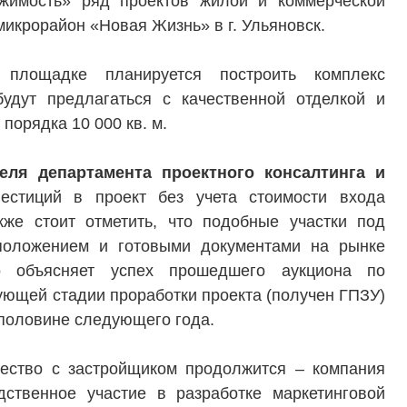
имость» ряд проектов жилой и коммерческой
икрорайон «Новая Жизнь» в г. Ульяновск.
ТЕЛЯМ
ЗАСТРОЙЩИКАМ
площадке планируется построить комплекс
будут предлагаться с качественной отделкой и
Консалтинг и аналитика
порядка 10 000 кв. м.
Управление продажами
ля департамента проектного консалтинга и
вартир
Привлечение инвестиц
естиций в проект без учета стоимости входа
ты
же стоит отметить, что подобные участки под
положением и готовыми документами на рынке
о объясняет успех прошедшего аукциона по
ющей стадии проработки проекта (получен ГПЗУ)
 половине следующего года.
ество с застройщиком продолжится – компания
ственное участие в разработке маркетинговой