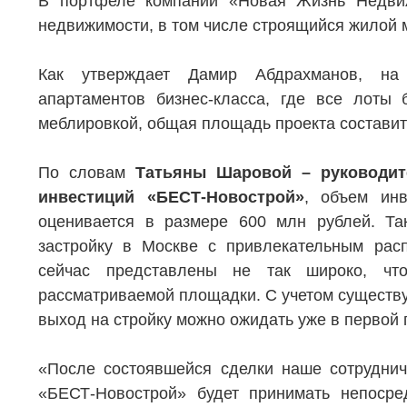
В портфеле компании «Новая Жизнь Недвиж
недвижимости, в том числе строящийся жилой м
НЕДВИЖИМОСТЬ
ПОКУПА
Как утверждает Дамир Абдрахманов, на 
апартаментов бизнес-класса, где все лоты 
Новостройки
Акции
меблировкой, общая площадь проекта составит 
Коммерческая недвижимость
Ипотека
По словам
Татьяны Шаровой – руководите
Элитная недвижимость
Обмен к
инвестиций «БЕСТ-Новострой»
, объем инв
Заявка на подбор квартиры
Докумен
оценивается в размере 600 млн рублей. Так
застройку в Москве с привлекательным рас
сейчас представлены не так широко, чт
рассматриваемой площадки. С учетом существу
выход на стройку можно ожидать уже в первой
«После состоявшейся сделки наше сотруднич
«БЕСТ-Новострой» будет принимать непосред