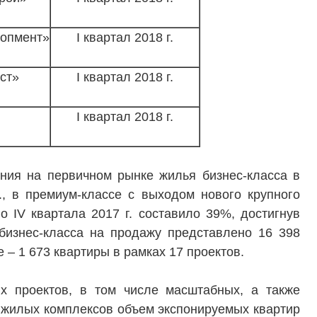
лопмент»
I квартал 2018 г.
ст»
I квартал 2018 г.
I квартал 2018 г.
ТЕЛЯМ
ЗАСТРОЙЩИКАМ
ения на первичном рынке жилья бизнес-класса в
, в премиум-классе с выходом нового крупного
Консалтинг и аналитика
 IV квартала 2017 г. составило 39%, достигнув
Управление продажами
 бизнес-класса на продажу представлено 16 398
вартир
Привлечение инвестиц
е – 1 673 квартиры в рамках 17 проектов.
ты
х проектов, в том числе масштабных, а также
жилых комплексов объем экспонируемых квартир