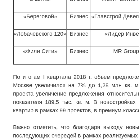
«Береговой»
Бизнес
«Главстрой Деве
«Лобачевского 120»
Бизнес
«Лидер Инве
«Фили Сити»
Бизнес
MR Group
НЕДВИЖИМОСТЬ
ПОКУПА
По итогам I квартала 2018 г. объем предлож
Москве увеличился на 7% до 1,28 млн кв. м.
Новостройки
Акции
проекта увеличение предложения относительно
Коммерческая недвижимость
Ипотека
показателя 189,5 тыс. кв. м. В новостройках
Элитная недвижимость
Обмен к
квартир в рамках 99 проектов, в премиум-класс
Заявка на подбор квартиры
Докумен
Важно отметить, что благодаря выходу новы
последующих очередей в рамках реализуемых 