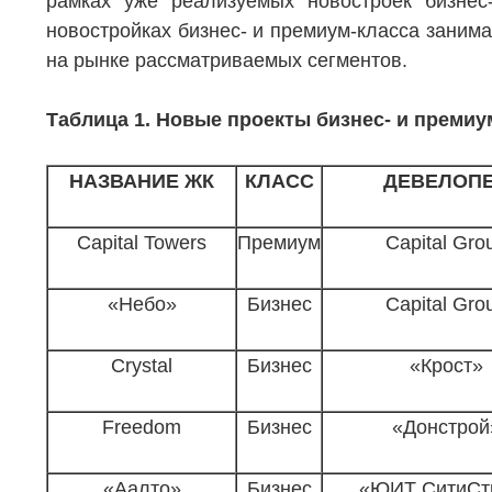
рамках уже реализуемых новостроек бизнес
новостройках бизнес- и премиум-класса заним
на рынке рассматриваемых сегментов.
Таблица 1. Новые проекты бизнес- и премиум-к
НАЗВАНИЕ ЖК
КЛАСС
ДЕВЕЛОП
Capital Towers
Премиум
Capital Gro
«Небо»
Бизнес
Capital Gro
Crystal
Бизнес
«Крост»
Freedom
Бизнес
«Донстрой
«Аалто»
Бизнес
«ЮИТ СитиСт