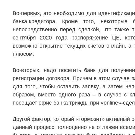
Элитная недвижимость
Обмен к
Во-первых, это необходимо для идентификаци
Заявка на подбор квартиры
Докумен
банка-кредитора. Кроме того, некоторые
непосредственно перед сделкой, что также т
сентября 2020 года распоряжение ЦБ, кот
возможно открытие текущих счетов онлайн, а 
плюсом.
Во-вторых, надо посетить банк для получен
регистрации договора. Причем в этом случае 
для того, чтобы оставить заявку, а затем не
образом, вместо одного раза – в случае с кл
посещает офис банка трижды при «online»-сде
Другой фактор, который «тормозит» активный ро
данный процесс полноценно не отлажен всеми 