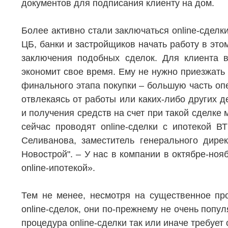
документов для подписания клиенту на дом.
Более активно стали заключаться online-сделк
ЦБ, банки и застройщиков начать работу в это
заключения подобных сделок. Для клиента вы
экономит свое время. Ему не нужно приезжать
финального этапа покупки – большую часть оп
отвлекаясь от работы или каких-либо других д
и получения средств на счет при такой сделке 
сейчас проводят online-сделки с ипотекой 
Селиванова, заместитель генерального дире
Новострой". – У нас в компании в октябре-ноя
online-ипотекой».
НЕДВИЖИМОСТЬ
ПОКУПА
Тем не менее, несмотря на существенное пр
Новостройки
Акции
online-сделок, они по-прежнему не очень поп
процедура online-сделки так или иначе требуе
Коммерческая недвижимость
Ипотека