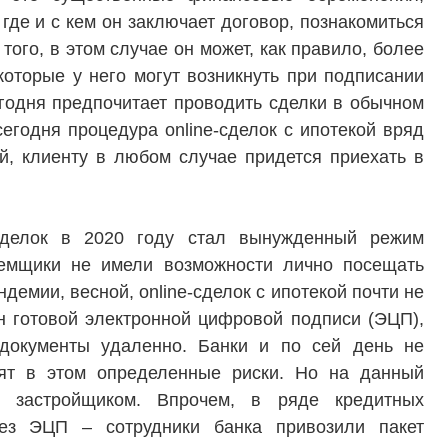
где и с кем он заключает договор, познакомиться
ого, в этом случае он может, как правило, более
которые у него могут возникнуть при подписании
годня предпочитает проводить сделки в обычном
сегодня процедура online-сделок c ипотекой вряд
й, клиенту в любом случае придется приехать в
делок в 2020 году стал вынужденный режим
аемщики не имели возможности лично посещать
демии, весной, online-сделок с ипотекой почти не
н готовой электронной цифровой подписи (ЭЦП),
документы удаленно. Банки и по сей день не
ят в этом определенные риски. Но на данный
застройщиком. Впрочем, в ряде кредитных
ез ЭЦП – сотрудники банка привозили пакет