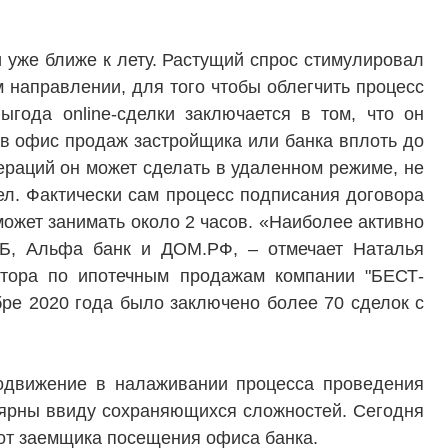
и уже ближе к лету. Растущий спрос стимулировал
м направлении, для того чтобы облегчить процесс
года online-сделки заключается в том, что он
 в офис продаж застройщика или банка вплоть до
ераций он может сделать в удаленном режиме, не
ел. Фактически сам процесс подписания договора
может занимать около 2 часов. «Наиболее активно
ВТБ, Альфа банк и ДОМ.РФ, – отмечает Наталья
ктора по ипотечным продажам компании "БЕСТ-
бре 2020 года было заключено более 70 сделок с
ТЕЛЯМ
ЗАСТРОЙЩИКАМ
одвижение в налаживании процесса проведения
Консалтинг и аналитика
улярны ввиду сохраняющихся сложностей. Сегодня
т от заемщика посещения офиса банка.
Управление продажами