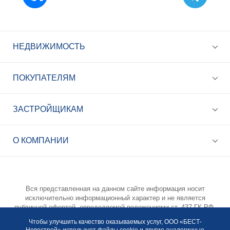
НЕДВИЖИМОСТЬ
ПОКУПАТЕЛЯМ
ЗАСТРОЙЩИКАМ
+7 (495) 785-56-17
Call-центр 24/7
О КОМПАНИИ
info@best-novostroy.ru
Общая электронная почта
Вся представленная на данном сайте информация носит
исключительно информационный характер и не является
публичной офертой, определяемой положениями ст. 437 ГК РФ.
Опубликованная на данном сайте информация может быть
Чтобы улучшить качество оказываемых услуг, ООО «БЕСТ-
изменена в любое время без предварительного уведомления.