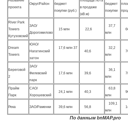
Название
площадь лота
Округ/Район
бюджет
бюджет
пло
проекта
в продаже
покупки (руб.)
покупки
про
(кВ.м)
River Park
ЗАО/
37,7
Towers
15 млн
22,6
66
Дорогомилово
млн
Кутузовский
ЮАО/
Dream
17,6 млн
37
32,2
Нагатинский
40,6
7
Towers
млн
затон
ЗАО/
Береговой
36,1
Филевский
17,6 млн
39,6
78
2
млн
парк
Прайм
САО/
63,8
24,1 млн
40,3
9
Парк
Хорошевский
млн
109,1
Река
ЗАО/Раменки
39,6 млн
56,8
14
млн
По данным bnMAP.pro