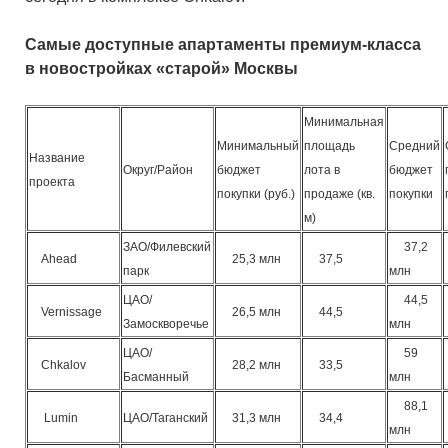
Самые доступные апартаменты премиум-класса
в новостройках «старой» Москвы
Минимальная
Минимальный
площадь
Средний
Название
Округ/Район
бюджет
лота в
бюджет
проекта
покупки (руб.)
продаже (кв.
покупки
м)
ЗАО/Филевский
37,2
Ahead
25,3 млн
37,5
парк
млн
ЦАО/
44,5
Vernissage
26,5 млн
44,5
Замоскворечье
млн
ЦАО/
59
Chkalov
28,2 млн
33,5
Басманный
млн
88,1
Lumin
ЦАО/Таганский
31,3 млн
34,4
млн