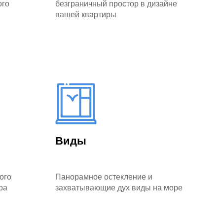
орции
ого
безграничный простор в дизайне
вашей квартиры
поля
од. В
Виды
ого
Панорамное остекление и
ра
захватывающие дух виды на море
вая
ится