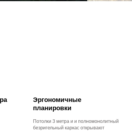
во
Вакансии
Контакты
и и
 с
е
вый
ровые
ра
Эргономичные
планировки
Потолки 3 метра и и полномонолитный
ожки,
безригельный каркас открывают