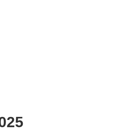
 том,
иск
жных
ть от
ки,
тной
025
ы и