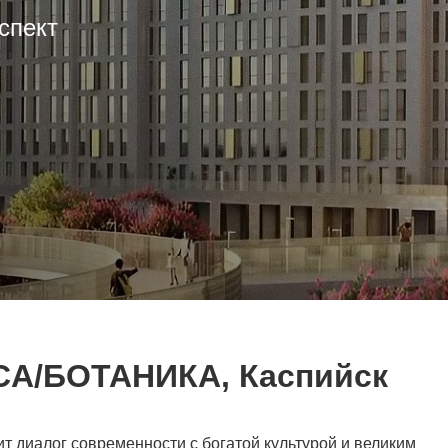
спект
CA/БОТАНИКА, Каспийск
ит диалог современности с богатой культурой и великим