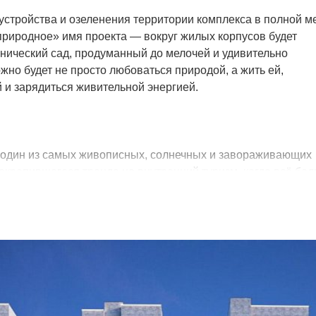
устройства и озеленения территории комплекса в полной м
риродное» имя проекта — вокруг жилых корпусов будет
нический сад, продуманный до мелочей и удивительно
жно будет не просто любоваться природой, а жить ей,
й и зарядиться живительной энергией.
 один из самых живописных, солнечных и завораживающих
закрепившегося тренда на внутренний туризм, когда всё бо
шествовать и открывать для себя что-то новое, не выезжая
овался в списках главных туристических направлений и лю
овсем неудивительно — красота и разнообразие местной пр
нодушным, о здешнем гостеприимстве и вкусной еде слага
енных горных пейзажей захватывает дух. Здесь удивительн
ревняя история, памятники и достопримечательности из сп
СКО, национальное искусство и культурные традиции. Все
тане, мечтают сюда вернуться, а живущие в этих краях не