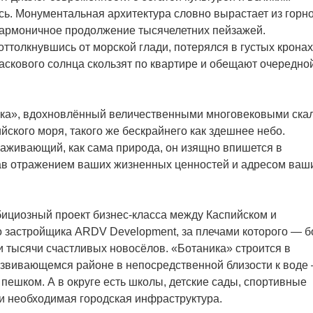
ь. Монументальная архитектура словно вырастает из горн
гармоничное продолжение тысячелетних пейзажей.
 оттолкнувшись от морской глади, потерялся в густых кронах
ласкового солнца скользят по квартире и обещают очередно
ка», вдохновлённый величественными многовековыми ска
йского моря, такого же бескрайнего как здешнее небо.
аживающий, как сама природа, он изящно впишется в
ав отражением ваших жизненных ценностей и адресом ваш
ициозный проект бизнес-класса между Каспийском и
 застройщика ARDV Development, за плечами которого — б
и тысячи счастливых новосёлов. «Ботаника» строится в
азвивающемся районе в непосредственной близости к воде
 пешком. А в округе есть школы, детские сады, спортивные
и необходимая городская инфраструктура.