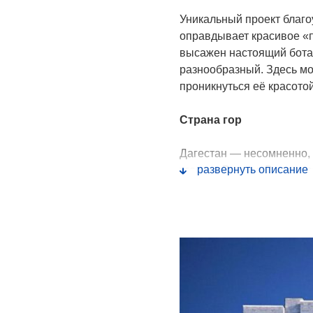
Уникальный проект благо
оправдывает красивое «п
высажен настоящий бота
разнообразный. Здесь мо
проникнуться её красото
Страна гор
Дагестан — несомненно,
развернуть описание
уголков России. В свете 
людей предпочитают путе
границу, Дагестан обосн
мест для отпуска. Что с
мало кого оставляют рав
легенды, а от величеств
образом переплетаются д
Всемирного наследия ЮНЕ
однажды побывал в Дагес