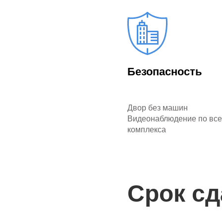
петрографика, навеянна
соберётся множество этн
сюрпризов и открытий, о
насколько уникален и ра
Второй дом
Безопасность
В последние пару лет ср
второй семейной квартир
Двор без машин
регионов, куда можно при
Видеонаблюдение по все
привычного ритма жизни.
комплекса
но при этом устали от о
присматривают проекты в
становится удивительным
вокруг — совершенно дру
природы. Квартира в «Бо
Срок с
атмосферы и современно
тёплое море, а вокруг —