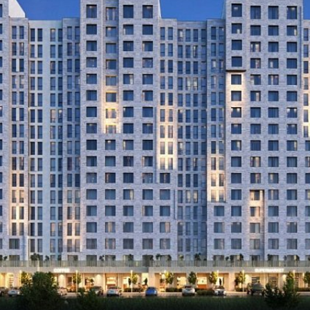
менять эту невероятную красоту и наполненность на что-то
плекса «Ботаника» станет прямым продолжением поразител
окружающих пейзажей. В основе архитектурной идеи жилог
гия природы, уважение к богатому культурному наследию,
«Ботаники» — будто залитые солнцем прибрежные скалы —
нтальные, незыблемые. Комбинированные фасады из грубо
адкого, будто отшлифованного камня деликатно повторяют п
ТЕЛЯМ
ЗАСТРОЙЩИКАМ
ичные объёмы и дарят домам благородный, живой облик.
 панели на фасадах, так похожие на переливы дагестанско
Консалтинг и аналитика
архитектурный приём, обыгрывающий удивительную особен
Управление продажами
ней в году здесь стоит солнечная погода. Благодаря больши
клению в квартирах будет много воздуха и света, а виды н
вартир
Привлечение инвестиц
е выразительные и захватывающие.
ты