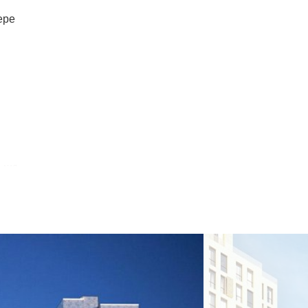
ере
льше
 за
бимых
ироды
ют
ым
иска
, кто