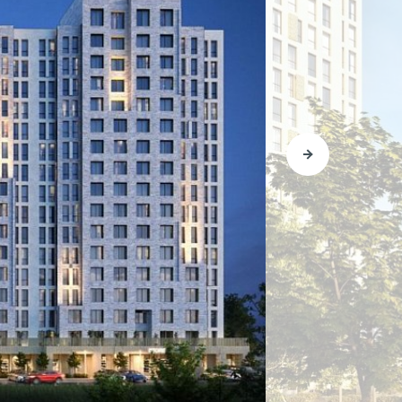
 ещё.
ьной
о
 мощь
го,
очерк
О КОМПАНИИ
го
БЕСТ-Новострой
ность
Награды
м
а
ий
Пресс-центр
Блог
Партнеры