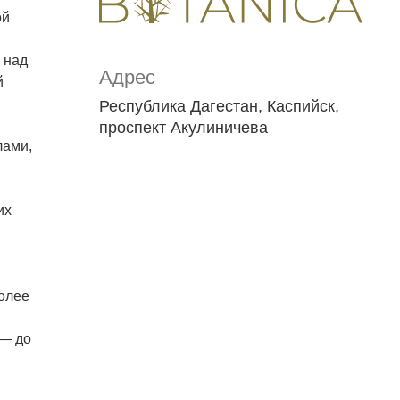
ой
 над
Адрес
й
Республика Дагестан, Каспийск,
проспект Акулиничева
лами,
их
олее
 — до