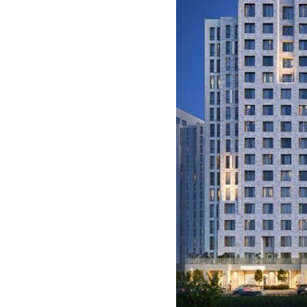
понимают, как можно про
Продолжение природы
Архитектура жилого ком
красоты и самобытности 
комплекса — чистая энер
и величие гор. Корпуса 
могущественные, монуме
колотого, пиленого и гл
НЕДВИЖИМОСТЬ
ПОКУПА
природы, создают гармон
Вертикальные золотистые
Новостройки
Акции
солнца — это ещё один 
Коммерческая недвижимость
Ипотека
этих мест — более 300 д
окнам и панорамному осте
Элитная недвижимость
Обмен к
море откроются поистин
Заявка на подбор квартиры
Докумен
Дом для любимых