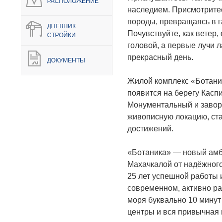
РАСПОЛОЖЕНИЕ
наследием. Присмотритес
породы, превращаясь в 
ДНЕВНИК
Почувствуйте, как ветер,
СТРОЙКИ
головой, а первые лучи 
прекрасный день.
ДОКУМЕНТЫ
Жилой комплекс «Ботани
появится на берегу Каспи
Монументальный и завор
живописную локацию, ст
достижений.
«Ботаника» — новый амб
Махачкалой от надёжного
25 лет успешной работы 
современном, активно р
моря буквально 10 минут
центры и вся привычная 