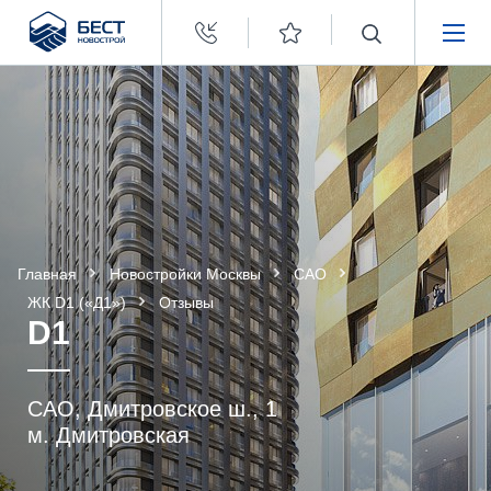
Бест
Новострой
НЕДВИЖИМОСТЬ
ПОКУПАТЕЛЯМ
ЗАСТРОЙЩИКАМ
Главная
Новостройки Москвы
САО
О КОМПАНИИ
ЖК D1 («Д1»)
Отзывы
D1
САО, Дмитровское ш., 1
м. Дмитровская