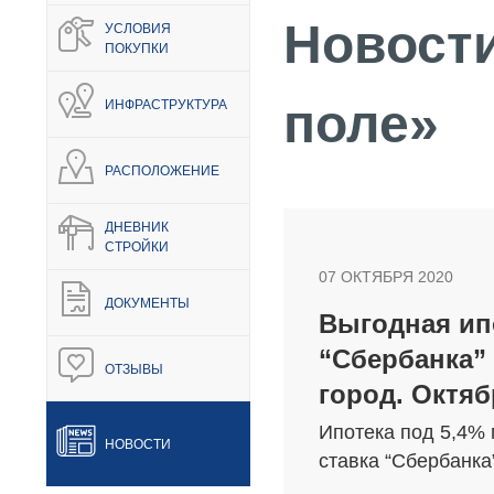
Новости
УСЛОВИЯ
ПОКУПКИ
поле»
ИНФРАСТРУКТУРА
РАСПОЛОЖЕНИЕ
ДНЕВНИК
СТРОЙКИ
НЕДВИЖИМОСТЬ
ПОКУПА
07 ОКТЯБРЯ 2020
ДОКУМЕНТЫ
Выгодная ип
Новостройки
Акции
“Сбербанка”
ОТЗЫВЫ
Коммерческая недвижимость
Ипотека
город. Октяб
Элитная недвижимость
Обмен к
Ипотека под 5,4%
НОВОСТИ
Заявка на подбор квартиры
Докумен
ставка “Сбербанка