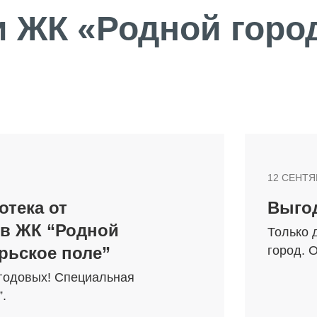
 ЖК «Родной горо
ТЕЛЯМ
ЗАСТРОЙЩИКАМ
12 СЕНТЯ
отека от
Выгод
Консалтинг и аналитика
 в ЖК “Родной
Только 
Управление продажами
рьское поле”
город. 
вартир
Привлечение инвестиц
 годовых! Специальная
ты
”.