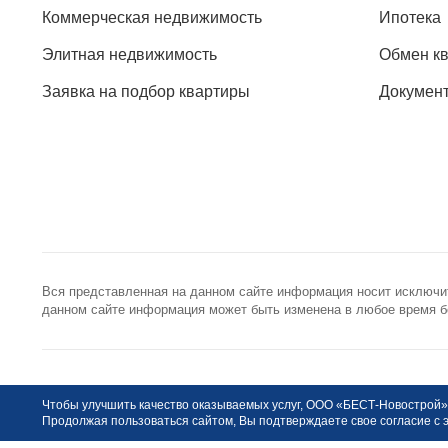
Коммерческая недвижимость
Ипотека
Элитная недвижимость
Обмен к
Заявка на подбор квартиры
Докумен
Вся представленная на данном сайте информация носит исключи
данном сайте информация может быть изменена в любое время бе
+7 (495) 785-56-17
info@best-
Call-центр 24/7
Общая элект
©
БЕСТ-Новострой
2009-2026
Чтобы улучшить качество оказываемых услуг, ООО «БЕСТ-Новострой» 
Продолжая пользоваться сайтом, Вы подтверждаете свое согласие с 