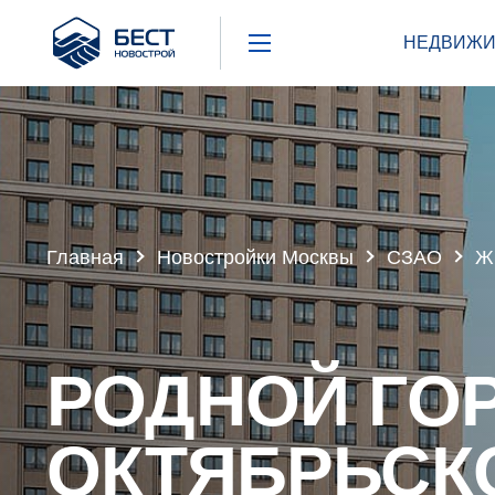
Бест
НЕДВИЖИ
Новострой
Главная
Новостройки Москвы
СЗАО
Ж
РОДНОЙ ГОР
ОКТЯБРЬСК