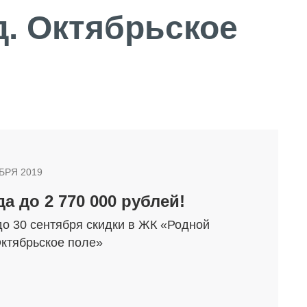
д. Октябрьское
О КОМПАНИИ
БРЯ 2019
а до 2 770 000 рублей!
БЕСТ-Новострой
до 30 сентября скидки в ЖК «Родной
Награды
Октябрьское поле»
ий
Пресс-центр
Блог