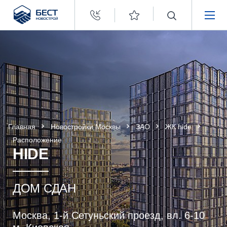
Бест
Новострой
НЕДВИЖИМОСТЬ
ПОКУПАТЕЛЯМ
ЗАСТРОЙЩИКАМ
Главная
Новостройки Москвы
ЗАО
ЖК hide
О КОМПАНИИ
Расположение
HIDE
ДОМ СДАН
Москва, 1-й Сетуньский проезд, вл. 6-10