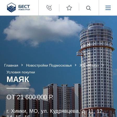
Бест
Новострой
НЕДВИЖИМОСТЬ
ПОКУПАТЕЛЯМ
ЗАСТРОЙЩИКАМ
Главная
Новостройки Подмосковья
ЖК «Маяк»
О КОМПАНИИ
Условия покупки
МАЯК
ОТ 21 600 000 Р.
г. Химки, МО, ул. Кудрявцева, д. 11, 12,