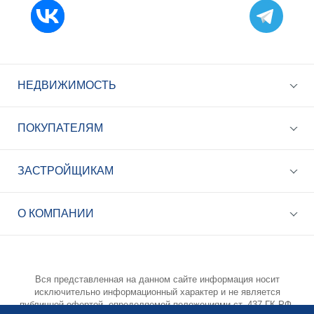
НЕДВИЖИМОСТЬ
ПОКУПАТЕЛЯМ
ЗАСТРОЙЩИКАМ
+7 (495) 785-56-17
Call-центр 24/7
О КОМПАНИИ
info@best-novostroy.ru
Общая электронная почта
Вся представленная на данном сайте информация носит
исключительно информационный характер и не является
публичной офертой, определяемой положениями ст. 437 ГК РФ.