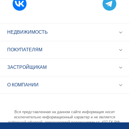
НЕДВИЖИМОСТЬ
ПОКУПАТЕЛЯМ
ЗАСТРОЙЩИКАМ
+7 (495) 785-56-17
Call-центр 24/7
О КОМПАНИИ
info@best-novostroy.ru
Общая электронная почта
Вся представленная на данном сайте информация носит
исключительно информационный характер и не является
публичной офертой, определяемой положениями ст. 437 ГК РФ.
Опубликованная на данном сайте информация может быть