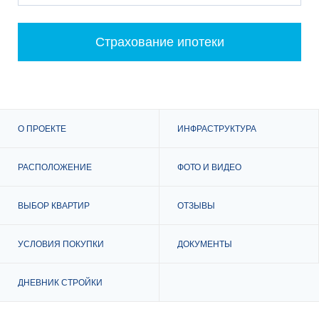
Страхование ипотеки
Корпус 1, этажи 3-15
.PDF
327.11 КБ
Корпус 1, этажи 16-22
О ПРОЕКТЕ
ИНФРАСТРУКТУРА
.PDF
331.96 КБ
РАСПОЛОЖЕНИЕ
ФОТО И ВИДЕО
Корпус 2, этаж 2
ВЫБОР КВАРТИР
ОТЗЫВЫ
.PDF
325.75 КБ
УСЛОВИЯ ПОКУПКИ
ДОКУМЕНТЫ
Корпус 2, этажи 3-15
.PDF
325.33 КБ
ДНЕВНИК СТРОЙКИ