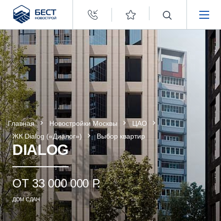
Бест
Новострой
НЕДВИЖИМОСТЬ
ПОКУПАТЕЛЯМ
ЗАСТРОЙЩИКАМ
Главная
Новостройки Москвы
ЦАО
О КОМПАНИИ
ЖК Dialog («Диалог»)
Выбор квартир
DIALOG
ОТ 33 000 000 Р.
ДОМ СДАН