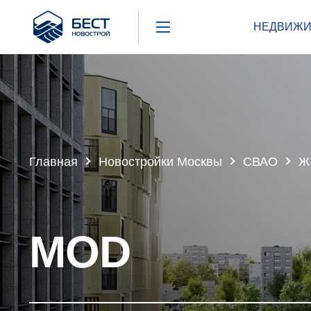
Бест
НЕДВИЖИ
Новострой
Главная
Новостройки Москвы
СВАО
Ж
MOD