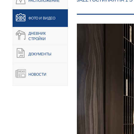
РАСПОЛОЖЕНИЕ
ФОТО И ВИДЕО
ДНЕВНИК
СТРОЙКИ
ДОКУМЕНТЫ
НЕДВИЖИМОСТЬ
ПОКУПА
НОВОСТИ
Новостройки
Акции
Коммерческая недвижимость
Ипотека
Элитная недвижимость
Обмен к
Заявка на подбор квартиры
Докумен