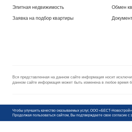
Элитная недвижимость
Обмен к
Заявка на подбор квартиры
Докумен
Вся представленная на данном сайте информация носит исключи
данном сайте информация может быть изменена в любое время бе
+7 (495) 785-56-17
info@best-
Call-центр 24/7
Общая элект
©
БЕСТ-Новострой
2009-2026
Чтобы улучшить качество оказываемых услуг, ООО «БЕСТ-Новострой» 
Продолжая пользоваться сайтом, Вы подтверждаете свое согласие с 