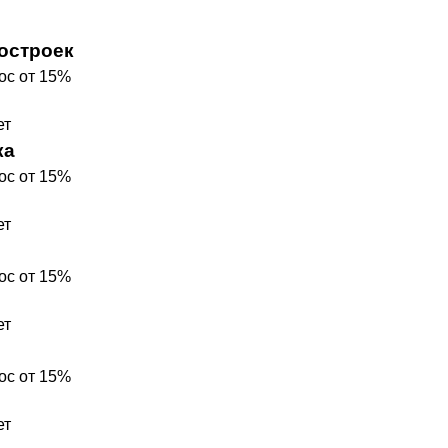
ТЕЛЯМ
ЗАСТРОЙЩИКАМ
остроек
Консалтинг и аналитика
ос от 15%
Управление продажами
ет
вартир
Привлечение инвестиц
ка
ты
ос от 15%
ет
ос от 15%
ет
ос от 15%
ет