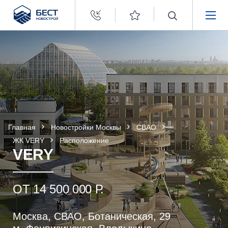
Бест
Новострой
НЕДВИЖИМОСТЬ
ПОКУПАТЕЛЯМ
ЗАСТРОЙЩИКАМ
Главная
Новостройки Москвы
СВАО
О КОМПАНИИ
ЖК VERY
Расположение
VERY
ОТ 14 500 000 Р.
Москва, СВАО, Ботаническая, 29