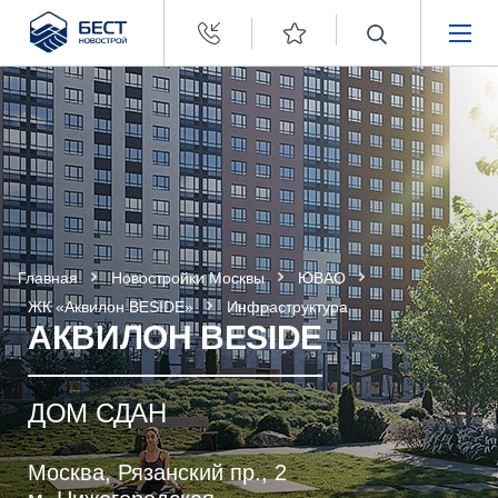
Бест
Новострой
НЕДВИЖИМОСТЬ
ПОКУПАТЕЛЯМ
ЗАСТРОЙЩИКАМ
Главная
Новостройки Москвы
ЮВАО
О КОМПАНИИ
ЖК «Аквилон BESIDE»
Инфраструктура
АКВИЛОН BESIDE
ДОМ СДАН
Москва, Рязанский пр., 2