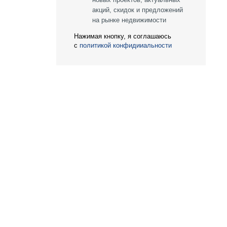
Награды
акций, скидок и предложений
на рынке недвижимости
ий
Пресс-центр
Нажимая кнопку, я соглашаюсь
с
политикой конфидииальности
Блог
Партнеры
Вакансии
Контакты