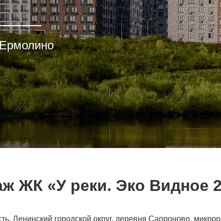
 Ермолино
ж ЖК «У реки. Эко Видное 2
ть, Ленинский городской округ, деревня Сапроново, микро