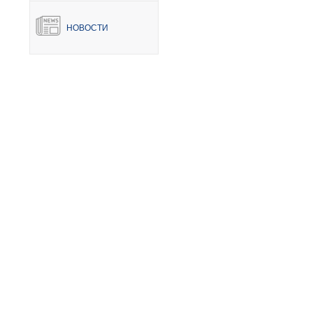
Коммерческая недвижимость
Ипотека
НОВОСТИ
Элитная недвижимость
Обмен к
Заявка на подбор квартиры
Докумен