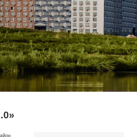
.0»
район