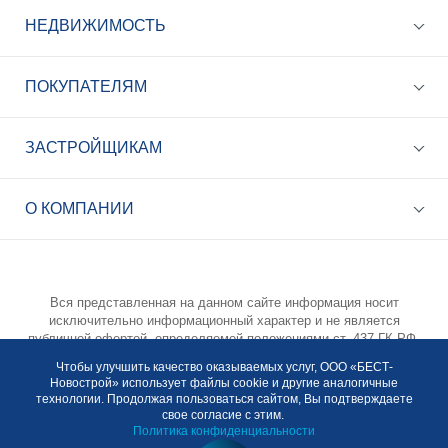
НЕДВИЖИМОСТЬ
ПОКУПАТЕЛЯМ
ЗАСТРОЙЩИКАМ
+7 (495) 785-56-17
Call-центр 24/7
О КОМПАНИИ
info@best-novostroy.ru
Общая электронная почта
Вся представленная на данном сайте информация носит
исключительно информационный характер и не является
публичной офертой, определяемой положениями ст. 437 ГК РФ.
Опубликованная на данном сайте информация может быть
Чтобы улучшить качество оказываемых услуг, ООО «БЕСТ-
изменена в любое время без предварительного уведомления.
Новострой» использует файлы cookie и другие аналогичные
Для получения подробной информации просьба обращаться по
технологии. Продолжая пользоваться сайтом, Вы подтверждаете
телефону +7 (495) 785-56-17.
свое согласие с этим.
Политика конфиденциальности