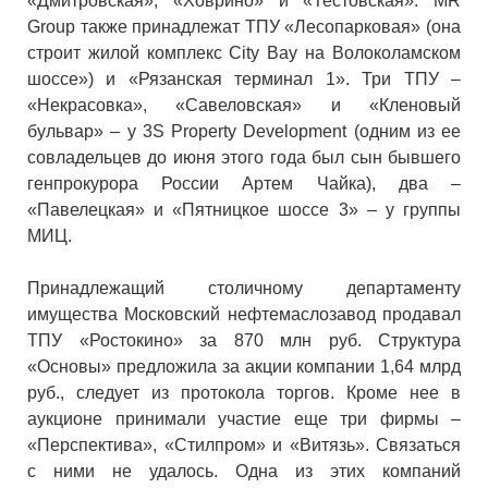
«Дмитровская», «Ховрино» и «Тестовская». MR
Group также принадлежат ТПУ «Лесопарковая» (она
строит жилой комплекс City Bay на Волоколамском
шоссе») и «Рязанская терминал 1». Три ТПУ –
«Некрасовка», «Савеловская» и «Кленовый
бульвар» – у 3S Property Development (одним из ее
совладельцев до июня этого года был сын бывшего
генпрокурора России Артем Чайка), два –
«Павелецкая» и «Пятницкое шоссе 3» – у группы
МИЦ.
Принадлежащий столичному департаменту
имущества Московский нефтемаслозавод продавал
ТПУ «Ростокино» за 870 млн руб. Структура
«Основы» предложила за акции компании 1,64 млрд
руб., следует из протокола торгов. Кроме нее в
аукционе принимали участие еще три фирмы –
«Перспектива», «Стилпром» и «Витязь». Связаться
с ними не удалось. Одна из этих компаний