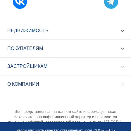
НЕДВИЖИМОСТЬ
ПОКУПАТЕЛЯМ
ЗАСТРОЙЩИКАМ
+7 (495) 785-56-17
Call-центр 24/7
О КОМПАНИИ
info@best-novostroy.ru
Общая электронная почта
Вся представленная на данном сайте информация носит
исключительно информационный характер и не является
публичной офертой, определяемой положениями ст. 437 ГК РФ.
Опубликованная на данном сайте информация может быть
Чтобы улучшить качество оказываемых услуг, ООО «БЕСТ-