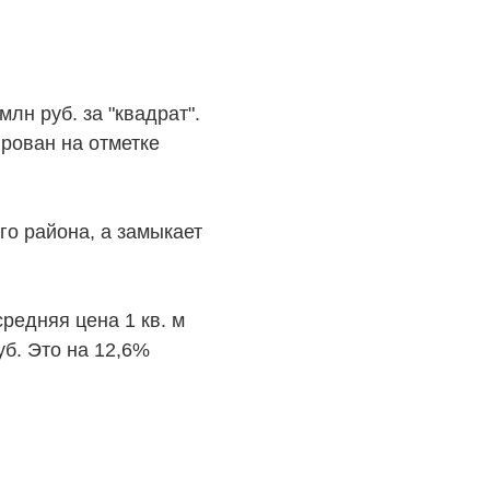
лн руб. за "квадрат".
ирован на отметке
О КОМПАНИИ
го района, а замыкает
БЕСТ-Новострой
Награды
редняя цена 1 кв. м
ий
Пресс-центр
уб. Это на 12,6%
Блог
Партнеры
Вакансии