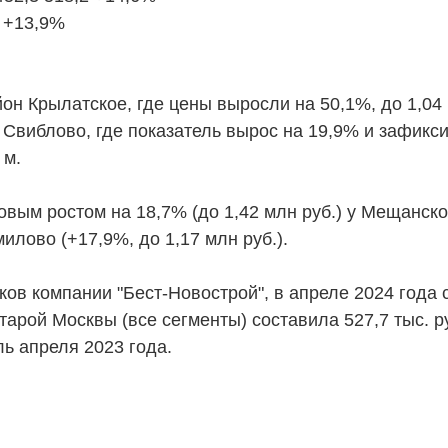
 +13,9%
он Крылатское, где цены выросли на 50,1%, до 1,04 м
 Свиблово, где показатель вырос на 19,9% и зафикс
 м.
ТЕЛЯМ
ЗАСТРОЙЩИКАМ
овым ростом на 18,7% (до 1,42 млн руб.) у Мещанско
илово (+17,9%, до 1,17 млн руб.).
Консалтинг и аналитика
Управление продажами
ов компании "Бест-Новострой", в апреле 2024 года с
вартир
Привлечение инвестиц
арой Москвы (все сегменты) составила 527,7 тыс. р
ь апреля 2023 года.
ты