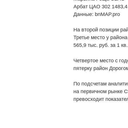
Арбат ЦАО 302 1483,4
Данные: bnMAP.pro
На второй позиции рай
Третье место у района
565,9 тыс. руб. за 1 кв.
НЕДВИЖИМОСТЬ
ПОКУПА
Четвертое место с год
пятерку район Дорогом
Новостройки
Акции
Коммерческая недвижимость
Ипотека
По подсчетам аналитик
Элитная недвижимость
Обмен к
на первичном рынке Ст
превосходит показател
Заявка на подбор квартиры
Докумен