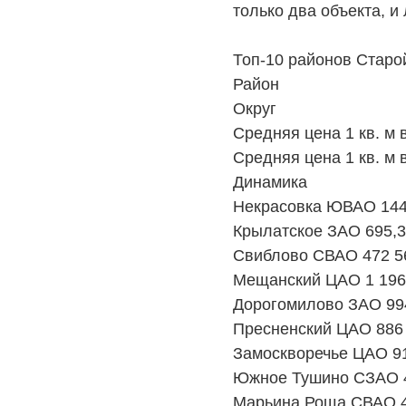
только два объекта, 
Топ-10 районов Старой
Район
Округ
Средняя цена 1 кв. м в
Средняя цена 1 кв. м в
Динамика
Некрасовка ЮВАО 144
Крылатское ЗАО 695,3
Свиблово СВАО 472 5
Мещанский ЦАО 1 196,
Дорогомилово ЗАО 994
Пресненский ЦАО 886 
Замоскворечье ЦАО 91
Южное Тушино СЗАО 4
Марьина Роща СВАО 4