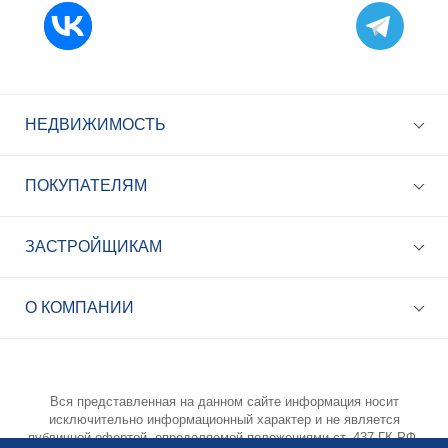
НЕДВИЖИМОСТЬ
ПОКУПАТЕЛЯМ
ЗАСТРОЙЩИКАМ
+7 (495) 785-56-17
Call-центр 24/7
О КОМПАНИИ
info@best-novostroy.ru
Общая электронная почта
Вся представленная на данном сайте информация носит
исключительно информационный характер и не является
публичной офертой, определяемой положениями ст. 437 ГК РФ.