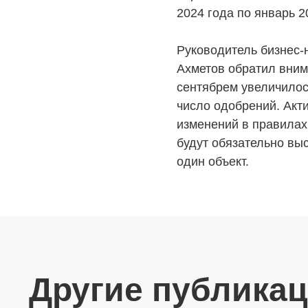
Элитная недвижимость
Обмен к
2024 года по январь 2
Заявка на подбор квартиры
Докумен
Руководитель бизнес-
Ахметов обратил вним
сентябрем увеличилос
число одобрений. Акти
изменений в правилах
будут обязательно выс
один объект.
Другие публика