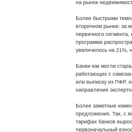
на рынок недвижимост
Более быстрыми темпа
вторичном рынке: за м
первичного сегмента, 
программа распростра
увеличилось на 21%, 
Банки как могли стар
работающих с самоза
или выписку из ПФР, 
направления экспертн
НЕДВИЖИМОСТЬ
ПОКУПА
Более заметные измен
Новостройки
Акции
предложения. Так, с я
тарифах банков вырос
Коммерческая недвижимость
Ипотека
первоначальный взнос