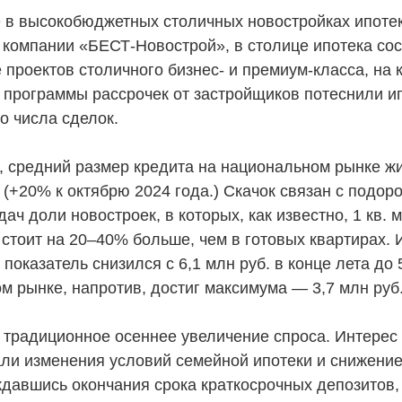
е в высокобюджетных столичных новостройках ипоте
 компании «БЕСТ-Новострой», в столице ипотека со
е проектов столичного бизнес- и премиум-класса, на
 программы рассрочек от застройщиков потеснили ип
о числа сделок.
, средний размер кредита на национальном рынке ж
 (+20% к октябрю 2024 года.) Скачок связан с подо
дач доли новостроек, в которых, как известно, 1 кв. 
 стоит на 20–40% больше, чем в готовых квартирах. 
показатель снизился с 6,1 млн руб. в конце лета до 
ом рынке, напротив, достиг максимума — 3,7 млн руб
ь традиционное осеннее увеличение спроса. Интере
ли изменения условий семейной ипотеки и снижение 
ждавшись окончания срока краткосрочных депозитов