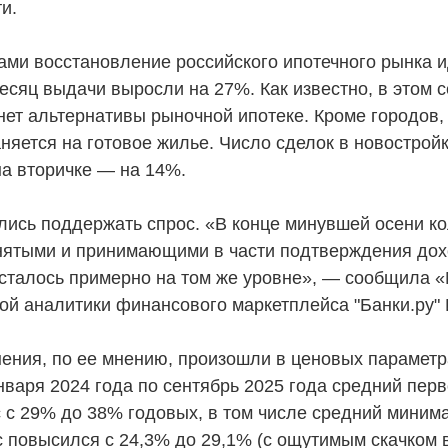
и.
ми восстановление российского ипотечного рынка и
есяц выдачи выросли на 27%. Как известно, в этом с
нет альтернативы рыночной ипотеке. Кроме городов,
няется на готовое жилье. Число сделок в новострой
на вторичке — на 14%.
ались поддержать спрос. «В конце минувшей осени ко
нятыми и принимающими в части подтверждения дох
осталось примерно на том же уровне», — сообщила 
ой аналитики финансового маркетплейса "Банки.ру"
ТЕЛЯМ
ЗАСТРОЙЩИКАМ
ения, по ее мнению, произошли в ценовых параметр
Консалтинг и аналитика
нваря 2024 года по сентябрь 2025 года средний пер
 с 29% до 38% годовых, в том числе средний миним
Управление продажами
 повысился с 24,3% до 29,1% (с ощутимым скачком в