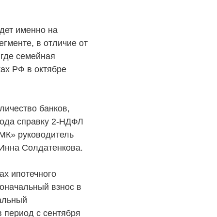
дет именно на
егменте, в отличие от
 где семейная
ках РФ в октябре
личество банков,
ода справку 2-НДФЛ
«МК» руководитель
 Инна Солдатенкова.
О КОМПАНИИ
ах ипотечного
БЕСТ-Новострой
воначальный взнос в
альный
Награды
 период с сентября