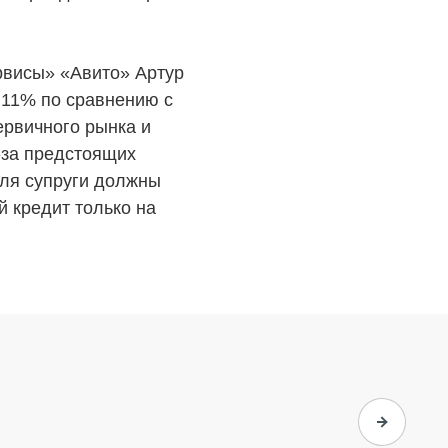
ий
Пресс-центр
Блог
рвисы» «Авито» Артур
Партнеры
 11% по сравнению с
Вакансии
ервичного рынка и
з-за предстоящих
Контакты
аля супруги должны
й кредит только на