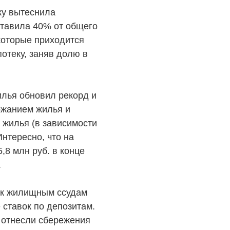
ку вытеснила
ставила 40% от общего
 которые приходится
отеку, заняв долю в
илья обновил рекорд и
рожанием жилья и
м жилья (в зависимости
Интересно, что на
5,8 млн руб. в конце
.
с к жилищным ссудам
ставок по депозитам.
, отнесли сбережения