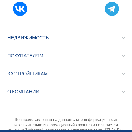
НЕДВИЖИМОСТЬ
ПОКУПАТЕЛЯМ
ЗАСТРОЙЩИКАМ
+7 (495) 785-56-17
Call-центр 24/7
О КОМПАНИИ
info@best-novostroy.ru
Общая электронная почта
Вся представленная на данном сайте информация носит
исключительно информационный характер и не является
публичной офертой, определяемой положениями ст. 437 ГК РФ.