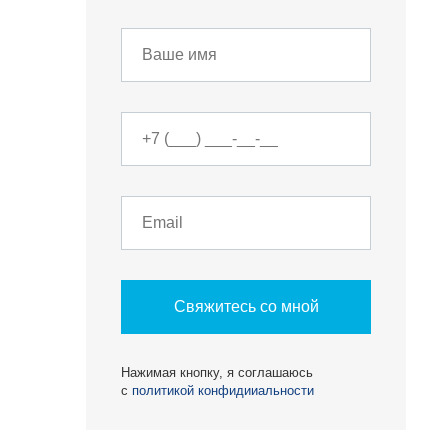
О КОМПАНИИ
БЕСТ-Новострой
Свяжитесь со мной
Награды
Нажимая кнопку, я соглашаюсь
ий
Пресс-центр
с
политикой конфидииальности
Блог