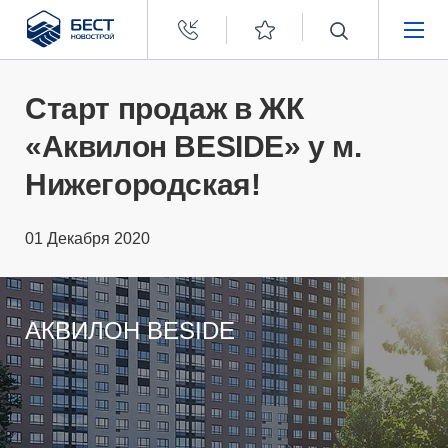
Бест
Новострой
НЕДВИЖИМОСТЬ
Старт продаж в ЖК
«Аквилон BESIDE» у м.
ПОКУПАТЕЛЯМ
Нижегородская!
ЗАСТРОЙЩИКАМ
01 Декабря 2020
О КОМПАНИИ
АКВИЛОН BESIDE