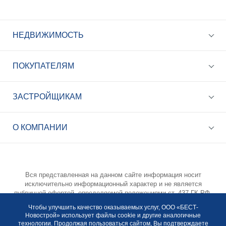
НЕДВИЖИМОСТЬ
ПОКУПАТЕЛЯМ
ЗАСТРОЙЩИКАМ
+7 (495) 785-56-17
Call-центр 24/7
О КОМПАНИИ
info@best-novostroy.ru
Общая электронная почта
Вся представленная на данном сайте информация носит
исключительно информационный характер и не является
публичной офертой, определяемой положениями ст. 437 ГК РФ.
Опубликованная на данном сайте информация может быть
Чтобы улучшить качество оказываемых услуг, ООО «БЕСТ-
изменена в любое время без предварительного уведомления.
Новострой» использует файлы cookie и другие аналогичные
Для получения подробной информации просьба обращаться по
технологии. Продолжая пользоваться сайтом, Вы подтверждаете