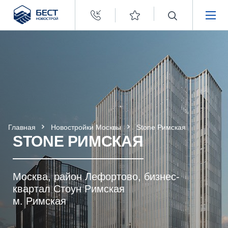
Бест
Новострой
НЕДВИЖИМОСТЬ
ПОКУПАТЕЛЯМ
ЗАСТРОЙЩИКАМ
Главная
Новостройки Москвы
Stone Римская
О КОМПАНИИ
STONE РИМСКАЯ
Москва, район Лефортово, бизнес-
квартал Стоун Римская
м. Римская