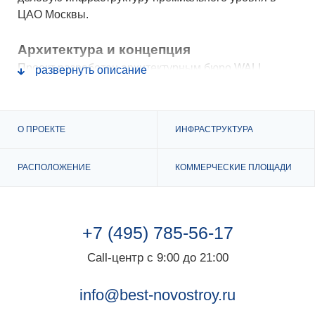
ЦАО Москвы.
Архитектура и концепция
Проект разработан архитектурным бюро WALL,
развернуть описание
специализирующимся на современной деловой
архитектуре. Здание отличается строгими
геометрическими формами, панорамным
О ПРОЕКТЕ
ИНФРАСТРУКТУРА
остеклением, высокими арочными входами и
декоративными металлическими ламелями на
РАСПОЛОЖЕНИЕ
КОММЕРЧЕСКИЕ ПЛОЩАДИ
фасаде. Эти элементы подчёркивают
индустриальный характер района и придают
комплексу узнаваемый облик.
+7 (495) 785-56-17
Фишка проекта — двусветное сквозное лобби с
лаунж-зоной и кофейней, создающее эффектный
Call-центр с 9:00 до 21:00
вход в деловую часть комплекса и подчеркивающее
статус здания.
info@best-novostroy.ru