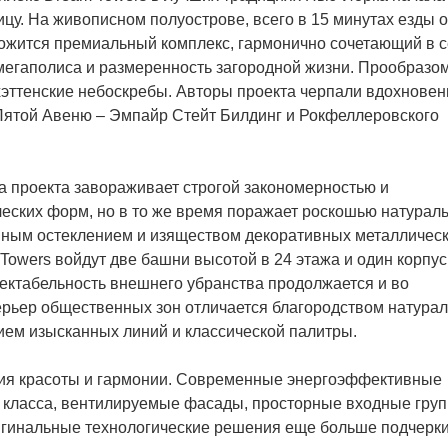
ицу. На живописном полуострове, всего в 15 минутах езды о
ложится премиальный комплекс, гармонично сочетающий в 
мегаполиса и размеренность загородной жизни. Прообразо
эттенские небоскребы. Авторы проекта черпали вдохновен
Пятой Авеню – Эмпайр Стейт Билдинг и Рокфеллеровского
 проекта завораживает строгой закономерностью и
еских форм, но в то же время поражает роскошью натурал
амным остеклением и изяществом декоративных металличес
 Towers войдут две башни высотой в 24 этажа и один корпус
пектабельность внешнего убранства продолжается и во
ерьер общественных зон отличается благородством натура
ем изысканных линий и классической палитры.
рия красоты и гармонии. Современные энергоэффективные
 класса, вентилируемые фасады, просторные входные груп
игинальные технологические решения еще больше подчерк