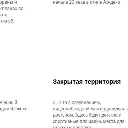
тораны и
начала 20 века в стиле Ар-деко
В планах по
атр,
т-клуб,
Закрытая территория
 учебный
2,17 га с озеленением,
Рядом 4 школы
видеонаблюдением и индивидуал
доступом. Здесь будут детские и
спортивные площадки, места для
отдыха и прогулок