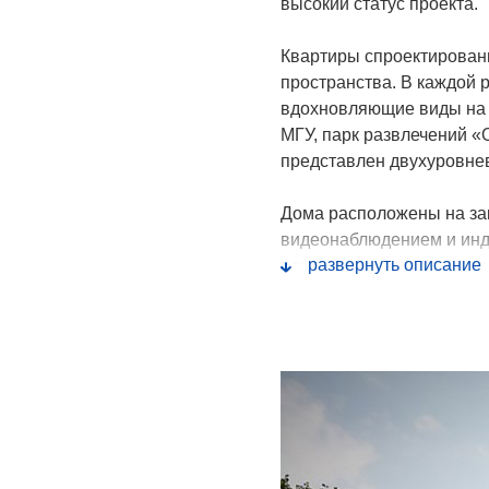
высокий статус проекта.
Квартиры спроектирован
пространства. В каждой 
вдохновляющие виды на М
МГУ, парк развлечений 
представлен двухуровне
Дома расположены на зак
видеонаблюдением и инд
развернуть описание
площадки, места для отд
создании функциональных
На первых этажах здани
аптека. На прилегающем 
на 200 детей.
Dream Towers расположен
образовательные и медиц