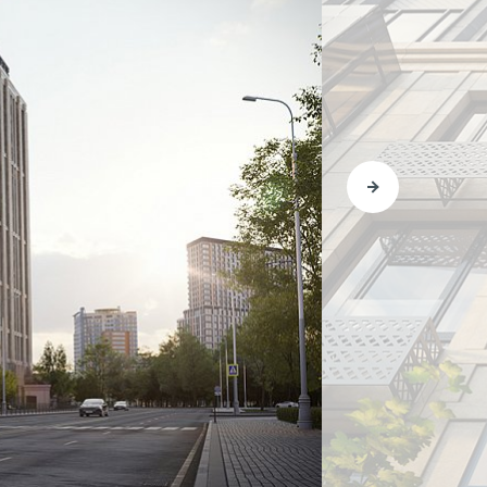
арит
м
и,
ого
 в
хт-
О КОМПАНИИ
БЕСТ-Новострой
 5-
Награды
на
ий
Пресс-центр
Блог