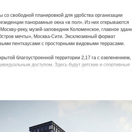
ы со свободной планировкой для удобства организации
резиденции панорамные окна «в пол». Из них открываются
оскву-реку, музей-заповедник Коломенское, главное здан
«Остров мечты», Москва-Сити. Эксклюзивный формат
выми пентхаусами с просторными видовыми террасами.
рытой благоустроенной территории 2,17 га с озеленением,
ивидуальным доступом. Здесь будут детские и спортивные
ыха и прогулок, 2 паркинга: подземный и наземный гостевой
 зон учтены потребности жителей всех возрастов.
й расположатся коммерческие помещения, кафе, магазины,
участке 0,4 га одновременно будет построен учебный комп
 в одном из наиболее развитых районов города:
инские учреждения, детские сады и школы, ЦСКА Арена,