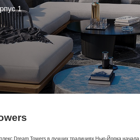
рпус 1
owers
лекс Dream Towers в лучших традициях Нью-Йорка начала