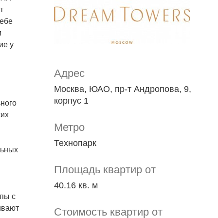
т
себе
м
ие у
Адрес
Москва, ЮАО, пр-т Андропова, 9,
корпус 1
ьного
ких
Метро
Технопарк
льных
Площадь квартир от
40.16 кв. м
пы с
ивают
Стоимость квартир от