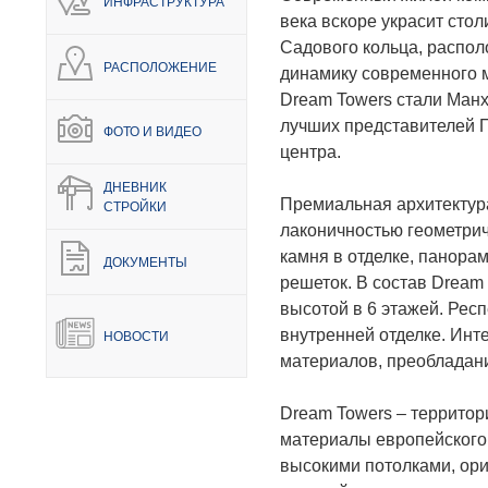
ИНФРАСТРУКТУРА
века вскоре украсит стол
Садового кольца, распо
РАСПОЛОЖЕНИЕ
динамику современного 
Dream Towers стали Манх
лучших представителей 
ФОТО И ВИДЕО
центра.
ДНЕВНИК
Премиальная архитектура
СТРОЙКИ
лаконичностью геометрич
камня в отделке, панор
ДОКУМЕНТЫ
решеток. В состав Dream
высотой в 6 этажей. Рес
внутренней отделке. Инт
НОВОСТИ
материалов, преобладани
Dream Towers – террито
материалы европейского
высокими потолками, ор