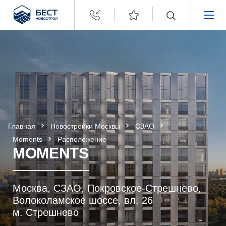
Бест
Новострой
НЕДВИЖИМОСТЬ
ПОКУПАТЕЛЯМ
ЗАСТРОЙЩИКАМ
Главная
Новостройки Москвы
СЗАО
О КОМПАНИИ
Moments
Расположение
MOMENTS
Москва, СЗАО, Покровское-Стрешнево,
Волоколамское шоссе, вл. 26
м. Стрешнево