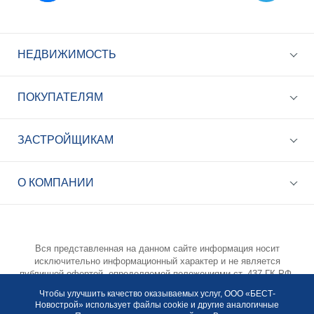
НЕДВИЖИМОСТЬ
ПОКУПАТЕЛЯМ
ЗАСТРОЙЩИКАМ
+7 (495) 785-56-17
Call-центр 24/7
О КОМПАНИИ
info@best-novostroy.ru
Общая электронная почта
Вся представленная на данном сайте информация носит
исключительно информационный характер и не является
публичной офертой, определяемой положениями ст. 437 ГК РФ.
Опубликованная на данном сайте информация может быть
Чтобы улучшить качество оказываемых услуг, ООО «БЕСТ-
изменена в любое время без предварительного уведомления.
Новострой» использует файлы cookie и другие аналогичные
Для получения подробной информации просьба обращаться по